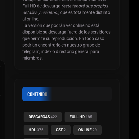
Full HD de descarga
(este tendrá sus propios
detalles y créditos)
, que es totalmente distinto
al online.
La versión que podrán ver online no está
disponible su descarga fuera de los servidores
que permite su reproducción. En todo caso
podrían encontrarlo en nuestro grupo de
telegram, index o directorio general para
miembros.
CONTENIDO
DESCARGAS
422
FULL HD
185
HDL
375
OST
2
ONLINE
29