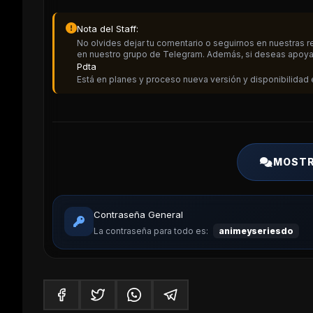
Nota del Staff:
No olvides dejar tu comentario o seguirnos en nuestras r
en nuestro grupo de Telegram. Además, si deseas apoyar
Pdta
Está en planes y proceso nueva versión y disponibilidad
MOSTR
Contraseña General
La contraseña para todo es:
animeyseriesdo