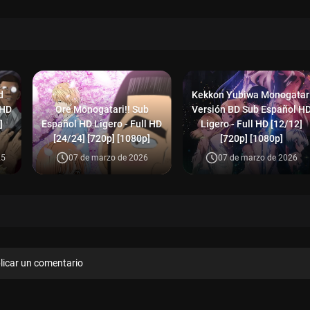
d
Kekkon Yubiwa Monogatar
 HD
Ore Monogatari!! Sub
Versión BD Sub Español H
]
Español HD Ligero - Full HD
Ligero - Full HD [12/12]
[24/24] [720p] [1080p]
[720p] [1080p]
25
07 de marzo de 2026
07 de marzo de 2026
licar un comentario