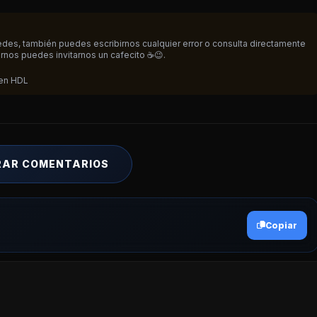
edes, también puedes escribirnos cualquier error o consulta directamente
nos puedes invitarnos un cafecito ☕😉.
 en HDL
AR COMENTARIOS
Copiar