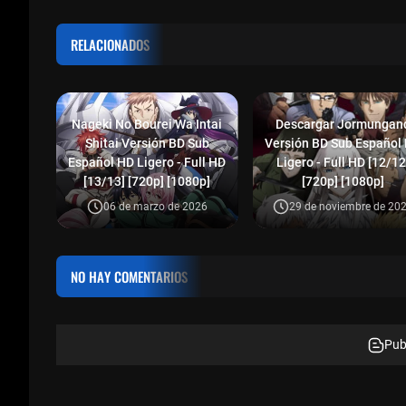
RELACIONADOS
Nageki No Bourei Wa Intai
Descargar Jormungan
Shitai Versión BD Sub
Versión BD Sub Español
Español HD Ligero - Full HD
Ligero - Full HD [12/12
[13/13] [720p] [1080p]
[720p] [1080p]
06 de marzo de 2026
29 de noviembre de 20
NO HAY COMENTARIOS
Pub