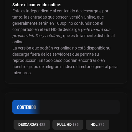
Sobre el contenido online:
Este es independiente al contenido de descargas, por
tanto, las entradas que poseen versión Online, que
generalmente serán en 1080p; no confundir con el
compartido en el Full HD de descarga
(este tendrá sus
propios detalles y créditos)
, que es totalmente distinto al
online.
La versión que podrán ver online no está disponible su
descarga fuera de los servidores que permite su
reproducción. En todo caso podrían encontrarlo en
nuestro grupo de telegram, index o directorio general para
miembros.
CONTENIDO
DESCARGAS
422
FULL HD
185
HDL
375