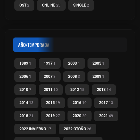
OST
2
ONLINE
29
SINGLE
2
AÑO/TEMPORADA
1989
1
1997
1
2003
1
2005
1
2006
1
2007
3
2008
3
2009
1
2010
7
2011
10
2012
15
2013
14
2014
13
2015
19
2016
10
2017
13
2018
21
2019
27
2020
20
2021
49
2022 INVIERNO
17
2022 OTOÑO
26