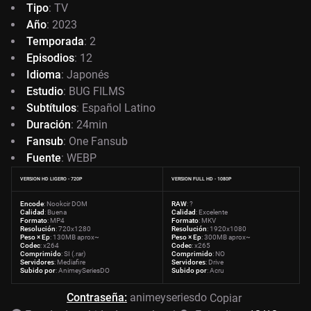
Tipo
: TV
Año
: 2023
Temporada
: 2
Episodios
: 12
Idioma
: Japonés
Estudio
: BUG FILMS
Subtítulos
: Español Latino
Duración
: 24min
Fansub
:
One Fansub
Fuente
: WEBP
VERSION HD LIGERO - 720P
VERSION FULL HD - 1080P
Encode
: Nookcir DOM
RAW
: ?
Calidad
: Buena
Calidad
: Excelente
Formato
: MP4
Formato
: MKV
Resolución
: 720x1280
Resolución
: 1920x1080
Peso × Ep
: 130MB aprox~
Peso × Ep
: 300MB aprox~
Codec
: x264
Codec
: x265
Comprimido
: SI (.rar)
Comprimido
: NO
Servidores
: Mediafire
Servidores
: Drive
Subido por
: AnimeySeriesDO
Subido por
: Acru
Contraseña:
animeyseriesdo
Copiar