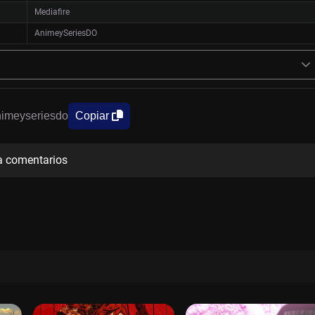
Mediafire
AnimeySeriesDO
nimeyseriesdo
Copiar
 a comentarios