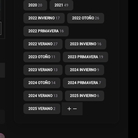
2020
20
2021
49
2022 INVIERNO
17
2022 OTOÑO
26
2022 PRIMAVERA
16
2022 VERANO
27
2023 INVIERNO
16
2023 OTOÑO
11
2023 PRIMAVERA
19
2023 VERANO
13
2024 INVIERNO
9
2024 OTOÑO
14
2024 PRIMAVERA
7
2024 VERANO
13
2025 INVIERNO
6
2025 VERANO
2