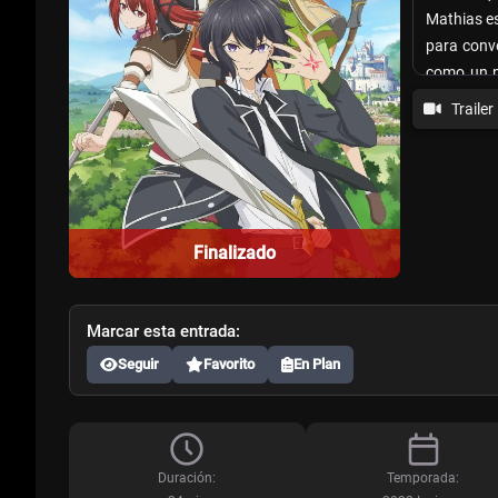
Descargar Ben 10 Alien Force FULL HD Serie Complet
Mathias e
para conve
como un n
suerte d
Trailer
desgracia,
a la magia
Finalizado
Marcar esta entrada:
Seguir
Favorito
En Plan
Duración:
Temporada: