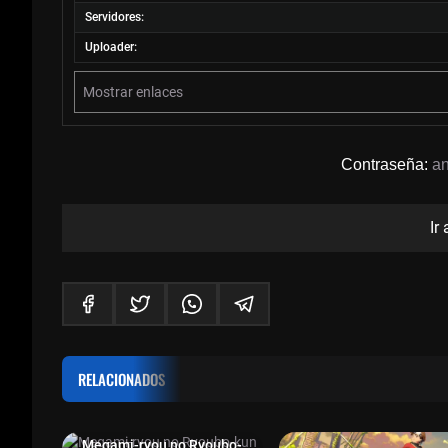
Servidores:
Uploader:
Mostrar enlaces
Contraseña:
a
Ir
RELACIONADOS
Megami-ryou no Ryoubo-