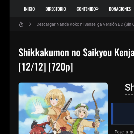
INICIO
DIRECTORIO
CONTENIDO
DONACIONES
Descargar Los Jóvenes Titanes (2006) Audio Latino H
Descargar Nande Koko ni Sensei ga Versión BD (Sin 
Eyeshield 21 Audio Latino [145/145] + OVAS
Shikkakumon no Saikyou Kenja
Dandadan Sub Español + Audio Latino/Castellano HD 
[12/12] [720p]
S-Rank Monster no "Beheneko" Sub Español (Sin Cen
Descargar Los Jovenes Titanes - La Película: Misión
S
Descargar Dokyuu Hentai HxEros Versión BD (Sin Cens
Kekkon Yubiwa Monogatari Versión BD Sub Español HD
Nageki No Bourei Wa Intai Shitai Versión BD Sub Espa
Pese a qu